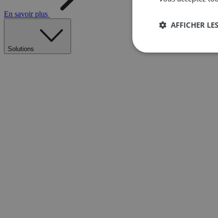
En savoir plus
AFFICHER LES
Solutions
Strictement
nécessaires
Str
Les cookies stricteme
la gestion des compte
Nom
__cf_bm