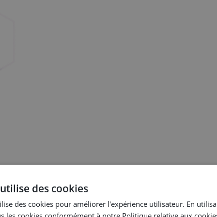
utilise des cookies
plus vite, sans erreurs, et les déployer en un temps record.
lise des cookies pour améliorer l'expérience utilisateur. En utilis
s les cookies conformément à notre Politique relative aux cookie