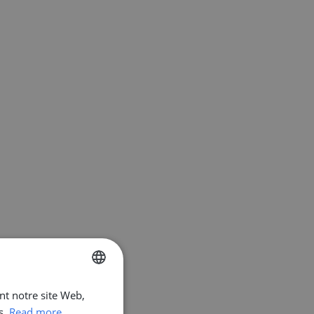
ant notre site Web,
ENGLISH
s.
Read more