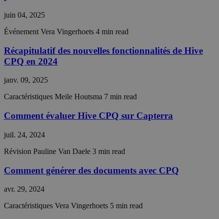
bots. Thi
beneficia
Google
the webs
juin 04, 2025
in order 
make val
Événement
Vera Vingerhoets
4 min read
reports 
the use 
their
Récapitulatif des nouvelles fonctionnalités de Hive
website.
CPQ en 2024
__cf_bm
29
This coo
Cloudflare Inc.
minutes
is used t
.hsforms.com
janv. 09, 2025
57
distingu
secondes
between
Caractéristiques
Meile Houtsma
7 min read
humans 
bots. Thi
beneficia
Comment évaluer Hive CPQ sur Capterra
the webs
in order 
make val
juil. 24, 2024
reports 
the use 
Révision
Pauline Van Daele
3 min read
their
website.
Comment générer des documents avec CPQ
CookieScriptConsent
4
This coo
CookieScript
semaines
is used 
hivecpq.com
2 jours
Cookie-
avr. 29, 2024
Script.c
service t
Caractéristiques
Vera Vingerhoets
5 min read
rememb
visitor