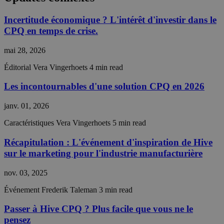
Les cookies strictement nécessaires habilitent des
Incertitude économique ? L'intérêt d'investir dans le
fonctionnalités de base du site Web telles que la
CPQ en temps de crise.
connexion des utilisateurs et la gestion des comptes.
Le site Web ne peut pas être utilisé correctement
sans les cookies strictement nécessaires.
mai 28, 2026
Fournisseur /
Nom
Expiration
Descript
Éditorial
Vera Vingerhoets
4 min read
Domaine
__cf_bm
29
This coo
Cloudflare Inc.
Les incontournables d'une solution CPQ en 2026
minutes
is used t
.hs-analytics.net
56
distingu
secondes
between
janv. 01, 2026
humans 
bots. Thi
Caractéristiques
Vera Vingerhoets
5 min read
beneficia
the webs
in order 
Récapitulation : L'événement d'inspiration de Hive
make val
sur le marketing pour l'industrie manufacturière
reports 
the use 
their
nov. 03, 2025
website.
__cf_bm
29
This coo
Événement
Frederik Taleman
3 min read
Cloudflare Inc.
minutes
is used t
.hubspot.com
56
distingu
Passer à Hive CPQ ? Plus facile que vous ne le
secondes
between
humans 
pensez
Politique de confidentialité de