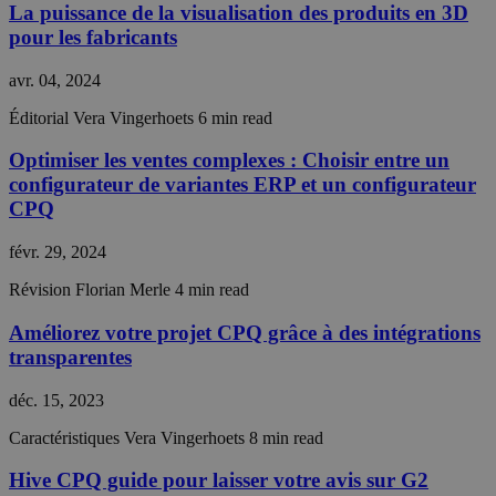
cookie
La puissance de la visualisation des produits en 3D
consent
preferen
pour les fabricants
It is
necessar
avr. 04, 2024
Cookie-
Script.c
cookie
Éditorial
Vera Vingerhoets
6 min read
banner t
work
Optimiser les ventes complexes : Choisir entre un
properly
configurateur de variantes ERP et un configurateur
__cf_bm
29
This coo
Cloudflare Inc.
minutes
is used t
CPQ
.hsadspixel.net
55
distingu
secondes
between
févr. 29, 2024
humans 
bots. Thi
beneficia
Révision
Florian Merle
4 min read
the webs
in order 
make val
Améliorez votre projet CPQ grâce à des intégrations
reports 
transparentes
the use 
their
website.
déc. 15, 2023
__cf_bm
29
This coo
Cloudflare Inc.
Caractéristiques
Vera Vingerhoets
8 min read
minutes
is used t
.linkedin.com
55
distingu
secondes
between
Hive CPQ guide pour laisser votre avis sur G2
humans 