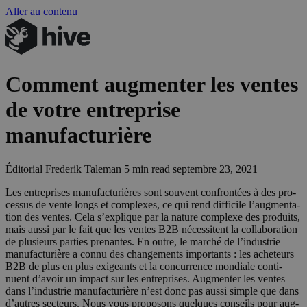
Aller au contenu
Comment augmenter les ventes
de votre entreprise
manufacturière
Éditorial
Frederik Taleman
5 min read
septembre 23, 2021
Les entre­prises manu­fac­tu­rières sont sou­vent confron­tées à des pro­
ces­sus de vente longs et com­plexes, ce qui rend dif­fi­cile l’aug­men­ta­
tion des ventes. Cela s’ex­plique par la nature com­plexe des pro­duits,
mais aus­si par le fait que les ventes
B
2
B
néces­sitent la col­la­bo­ra­tion
de plu­sieurs par­ties pre­nantes. En outre, le mar­ché de l’in­dus­trie
manu­fac­tu­rière a connu des chan­ge­ments impor­tants : les ache­teurs
B
2
B
de plus en plus exi­geants et la concur­rence mon­diale conti­
nuent d’a­voir un impact sur les entre­prises. Aug­men­ter les ventes
dans l’in­dus­trie manu­fac­tu­rière n’est donc pas aus­si simple que dans
d’autres sec­teurs. Nous vous pro­po­sons quelques conseils pour aug­