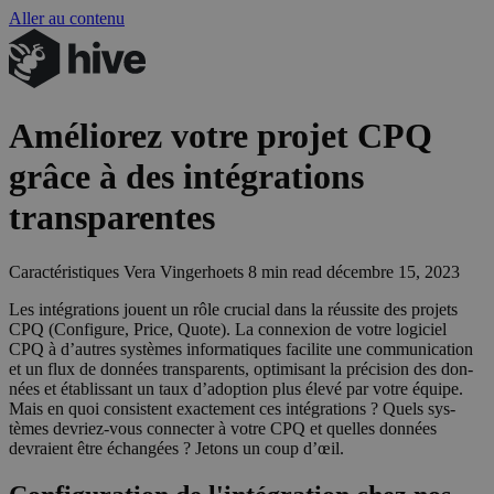
Aller au contenu
Améliorez votre projet
CPQ
grâce à des intégrations
transparentes
Caractéristiques
Vera Vingerhoets
8 min read
décembre 15, 2023
Les inté­gra­tions jouent un rôle cru­cial dans la réus­site des pro­jets
CPQ
(Confi­gure, Price, Quote). La connexion de votre logi­ciel
CPQ
à d’autres sys­tèmes infor­ma­tiques faci­lite une com­mu­ni­ca­tion
et un flux de don­nées trans­pa­rents, opti­mi­sant la pré­ci­sion des don­
nées et éta­blis­sant un taux d’a­dop­tion plus éle­vé par votre équipe.
Mais en quoi consistent exac­te­ment ces inté­gra­tions ? Quels sys­
tèmes devriez-vous connec­ter à votre
CPQ
et quelles don­nées
devraient être échan­gées ? Jetons un coup d’œil.