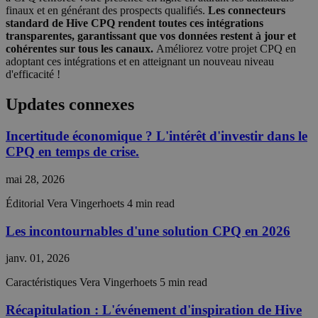
2 jours
Cookie-
finaux et en générant des prospects qualifiés.
Les connecteurs
Script.c
standard de Hive CPQ rendent toutes ces intégrations
service t
transparentes, garantissant que vos données restent à jour et
rememb
visitor
cohérentes sur tous les canaux.
Améliorez votre projet CPQ en
cookie
adoptant ces intégrations et en atteignant un nouveau niveau
consent
d'efficacité !
preferen
It is
necessar
Updates connexes
Cookie-
Script.c
cookie
Incertitude économique ? L'intérêt d'investir dans le
banner t
work
CPQ en temps de crise.
properly
__cf_bm
29
This coo
Cloudflare Inc.
mai 28, 2026
minutes
is used t
.hsadspixel.net
55
distingu
Éditorial
Vera Vingerhoets
4 min read
secondes
between
humans 
bots. Thi
Les incontournables d'une solution CPQ en 2026
beneficia
the webs
in order 
janv. 01, 2026
make val
reports 
Caractéristiques
Vera Vingerhoets
5 min read
the use 
their
website.
Récapitulation : L'événement d'inspiration de Hive