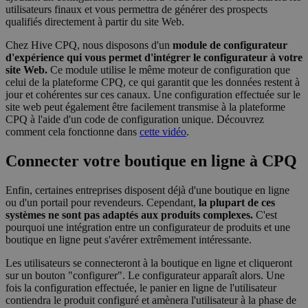
utilisateurs finaux et vous permettra de générer des prospects
qualifiés directement à partir du site Web.
Strictement nécessaires
Performance
Chez Hive CPQ, nous disposons d'un
module de configurateur
Ciblage
Fonctionnalité
Non classifiés
d'expérience qui vous permet d'intégrer le configurateur à votre
site Web.
Ce module utilise le même moteur de configuration que
Les cookies strictement nécessaires habilitent des
celui de la plateforme CPQ, ce qui garantit que les données restent à
fonctionnalités de base du site Web telles que la
jour et cohérentes sur ces canaux. Une configuration effectuée sur le
connexion des utilisateurs et la gestion des comptes.
Le site Web ne peut pas être utilisé correctement
site web peut également être facilement transmise à la plateforme
sans les cookies strictement nécessaires.
CPQ à l'aide d'un code de configuration unique. Découvrez
comment cela fonctionne dans
cette vidéo
.
Fournisseur /
Nom
Expiration
Descript
Domaine
Connecter votre boutique en ligne à CPQ
__cf_bm
29
This coo
Cloudflare Inc.
minutes
is used t
.hs-analytics.net
56
distingu
Enfin, certaines entreprises disposent déjà d'une boutique en ligne
secondes
between
ou d'un portail pour revendeurs. Cependant,
la plupart de ces
humans 
systèmes ne sont pas adaptés aux produits complexes.
C'est
bots. Thi
beneficia
pourquoi une intégration entre un configurateur de produits et une
the webs
boutique en ligne peut s'avérer extrêmement intéressante.
in order 
make val
Les utilisateurs se connecteront à la boutique en ligne et cliqueront
reports 
the use 
sur un bouton "configurer". Le configurateur apparaît alors. Une
their
fois la configuration effectuée, le panier en ligne de l'utilisateur
website.
contiendra le produit configuré et amènera l'utilisateur à la phase de