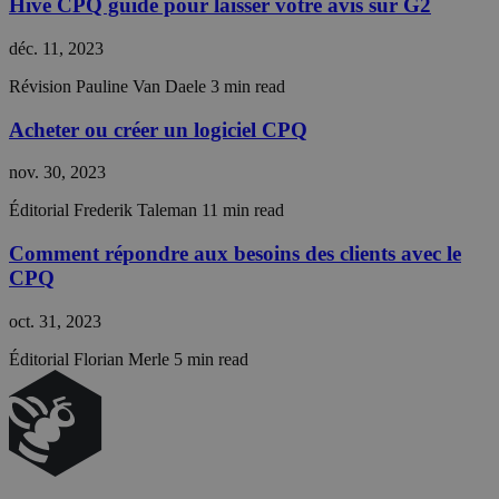
the use 
Hive CPQ guide pour laisser votre avis sur G2
their
website.
déc. 11, 2023
__cf_bm
29
This coo
Cloudflare Inc.
minutes
is used t
.g2.com
Révision
Pauline Van Daele
3 min read
55
distingu
secondes
between
Acheter ou créer un logiciel CPQ
humans 
bots. Thi
beneficia
nov. 30, 2023
the webs
in order 
make val
Éditorial
Frederik Taleman
11 min read
reports 
the use 
Comment répondre aux besoins des clients avec le
their
website.
CPQ
__cf_bm
29
This coo
Cloudflare Inc.
minutes
is used t
.vimeo.com
oct. 31, 2023
56
distingu
secondes
between
Éditorial
Florian Merle
5 min read
humans 
bots. Thi
beneficia
the webs
in order 
make val
reports 
the use 
their