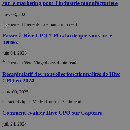
sur le marketing pour l'industrie manufacturière
__cf_bm
29
This coo
Cloudflare Inc.
minutes
is used t
.linkedin.com
55
distingu
nov. 03, 2025
secondes
between
humans 
bots. Thi
Événement
Frederik Taleman
3 min read
beneficia
the webs
Passer à Hive CPQ ? Plus facile que vous ne le
in order 
make val
pensez
reports 
the use 
their
juin 04, 2025
website.
Événement
Vera Vingerhoets
4 min read
CraftSessionId
Session
This coo
Pixel & Tonic Inc.
name is
hivecpq.com
associat
Récapitulatif des nouvelles fonctionnalités de Hive
with the
CPQ en 2024
Craft we
content
manage
janv. 09, 2025
system,
where is
function
Caractéristiques
Meile Houtsma
7 min read
an
anonym
Comment évaluer Hive CPQ sur Capterra
session
identifier
juil. 24, 2024
CRAFT_CSRF_TOKEN
Session
This coo
Cloudflare Inc.
is used 
hivecpq.com