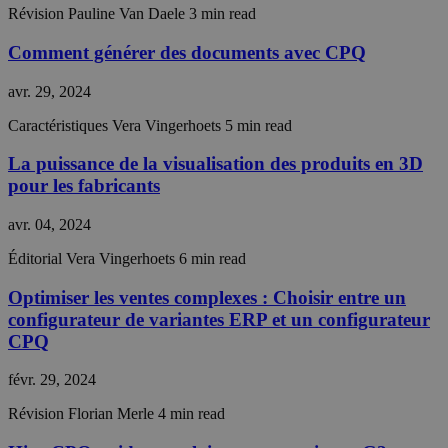
Cloudfla
Révision
Pauline Van Daele
3 min read
identify
trusted 
Comment générer des documents avec CPQ
traffic.
__cf_bm
29
This coo
Cloudflare Inc.
avr. 29, 2024
minutes
is used t
.hs-scripts.com
55
distingu
Caractéristiques
Vera Vingerhoets
5 min read
secondes
between
humans 
bots. Thi
La puissance de la visualisation des produits en 3D
beneficia
the webs
pour les fabricants
in order 
make val
avr. 04, 2024
reports 
the use 
their
Éditorial
Vera Vingerhoets
6 min read
website.
Optimiser les ventes complexes : Choisir entre un
__cf_bm
30
This coo
Cloudflare Inc.
minutes
is used t
.readme.io
configurateur de variantes ERP et un configurateur
distingu
between
CPQ
humans 
bots. Thi
beneficia
févr. 29, 2024
the webs
in order 
Révision
Florian Merle
4 min read
make val
reports 