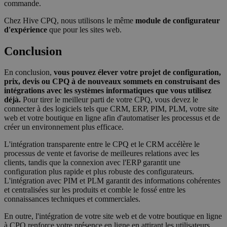
commande.
__cf_bm
29
This coo
Cloudflare Inc.
minutes
is used t
.hubspot.com
56
distingu
Chez Hive CPQ, nous utilisons le même
module de configurateur
secondes
between
d'expérience
que pour les sites web.
humans 
Politique de confidentialité de
bots. Thi
beneficia
Google
Conclusion
the webs
in order 
make val
En conclusion,
vous pouvez élever votre projet de configuration,
reports 
prix, devis ou CPQ à de nouveaux sommets en construisant des
the use 
their
intégrations avec les systèmes informatiques que vous utilisez
website.
déjà.
Pour tirer le meilleur parti de votre CPQ, vous devez le
connecter à des logiciels tels que CRM, ERP, PIM, PLM, votre site
__cf_bm
29
This coo
Cloudflare Inc.
minutes
is used t
web et votre boutique en ligne afin d'automatiser les processus et de
.hsforms.com
57
distingu
créer un environnement plus efficace.
secondes
between
humans 
L'intégration transparente entre le CPQ et le CRM accélère le
bots. Thi
beneficia
processus de vente et favorise de meilleures relations avec les
the webs
clients, tandis que la connexion avec l'ERP garantit une
in order 
configuration plus rapide et plus robuste des configurateurs.
make val
L'intégration avec PIM et PLM garantit des informations cohérentes
reports 
the use 
et centralisées sur les produits et comble le fossé entre les
their
connaissances techniques et commerciales.
website.
En outre, l'intégration de votre site web et de votre boutique en ligne
CookieScriptConsent
4
This coo
CookieScript
semaines
is used 
hivecpq.com
à CPQ renforce votre présence en ligne en attirant les utilisateurs