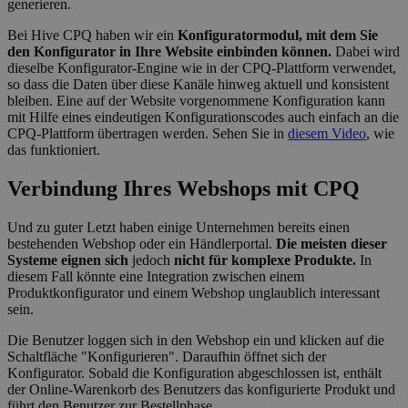
generieren.
Bei Hive CPQ haben wir ein
Konfiguratormodul, mit dem Sie
den Konfigurator in Ihre Website einbinden können.
Dabei wird
dieselbe Konfigurator-Engine wie in der CPQ-Plattform verwendet,
so dass die Daten über diese Kanäle hinweg aktuell und konsistent
bleiben. Eine auf der Website vorgenommene Konfiguration kann
Unbedingt erforderlich
Performance
mit Hilfe eines eindeutigen Konfigurationscodes auch einfach an die
Targeting
Funktionalität
Unklassifizierte
CPQ-Plattform übertragen werden. Sehen Sie in
diesem Video
, wie
das funktioniert.
Unbedingt erforderliche Cookies ermöglichen
wesentliche Kernfunktionen der Website wie die
Verbindung Ihres Webshops mit CPQ
Benutzeranmeldung und die Kontoverwaltung.
Ohne die unbedingt erforderlichen Cookies kann die
Website nicht ordnungsgemäß verwendet werden.
Und zu guter Letzt haben einige Unternehmen bereits einen
bestehenden Webshop oder ein Händlerportal.
Die meisten dieser
Anbieter /
Name
Ablaufdatum
Besch
Systeme eignen sich
jedoch
nicht für komplexe Produkte.
In
Domäne
diesem Fall könnte eine Integration zwischen einem
__cf_bm
29 Minuten
This c
Cloudflare Inc.
Produktkonfigurator und einem Webshop unglaublich interessant
56 Sekunden
used 
.hs-analytics.net
sein.
disti
betw
Die Benutzer loggen sich in den Webshop ein und klicken auf die
huma
bots. 
Schaltfläche "Konfigurieren". Daraufhin öffnet sich der
benefi
Konfigurator. Sobald die Konfiguration abgeschlossen ist, enthält
the w
der Online-Warenkorb des Benutzers das konfigurierte Produkt und
in ord
make 
führt den Benutzer zur Bestellphase.