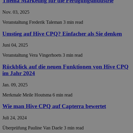
Thema Marketing für die Fertigungsindustrie
__cf_bm
29 Minuten
This c
Cloudflare Inc.
55 Sekunden
used 
.linkedin.com
disti
Nov. 03, 2025
betw
huma
bots. 
Veranstaltung
Frederik Taleman
3 min read
benefi
the w
Umstieg auf Hive CPQ? Einfacher als Sie denken
in ord
make 
repor
Juni 04, 2025
the u
their 
Veranstaltung
Vera Vingerhoets
3 min read
CraftSessionId
Sitzung
This 
Pixel & Tonic Inc.
name 
hivecpq.com
Rückblick auf die neuen Funktionen von Hive CPQ
assoc
with t
im Jahr 2024
web c
mana
syste
Jan. 09, 2025
where
funct
Merkmale
Meile Houtsma
6 min read
an
anon
sessi
Wie man Hive CPQ auf Capterra bewertet
identi
CRAFT_CSRF_TOKEN
Sitzung
This c
Juli 24, 2024
Cloudflare Inc.
used 
hivecpq.com
Cloud
Überprüfung
Pauline Van Daele
3 min read
identi