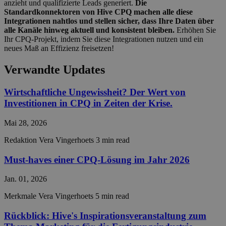
anzieht und qualifizierte Leads generiert.
Die
CookieScriptConsent
4 Wochen 2
This c
CookieScript
Standardkonnektoren von Hive CPQ machen alle diese
Tage
used 
hivecpq.com
Integrationen nahtlos und stellen sicher, dass Ihre Daten über
Cooki
Scrip
alle Kanäle hinweg aktuell und konsistent bleiben.
Erhöhen Sie
servic
Ihr CPQ-Projekt, indem Sie diese Integrationen nutzen und ein
reme
neues Maß an Effizienz freisetzen!
visito
conse
prefe
Verwandte Updates
It is 
for C
Scrip
Wirtschaftliche Ungewissheit? Der Wert von
cooki
banne
Investitionen in CPQ in Zeiten der Krise.
work
prope
Mai 28, 2026
__cf_bm
29 Minuten
This c
Cloudflare Inc.
55 Sekunden
used 
.hsadspixel.net
Redaktion
Vera Vingerhoets
3 min read
disti
betw
huma
Must-haves einer CPQ-Lösung im Jahr 2026
bots. 
benefi
the w
Jan. 01, 2026
in ord
make 
Merkmale
Vera Vingerhoets
5 min read
repor
the u
their 
Rückblick: Hive's Inspirationsveranstaltung zum