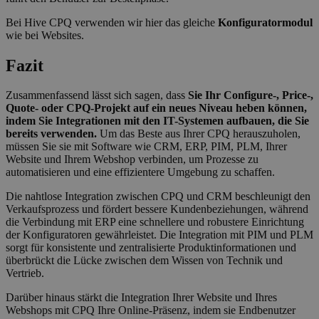
repor
the u
Bei Hive CPQ verwenden wir hier das gleiche
Konfiguratormodul
their 
wie bei Websites.
__cf_bm
29 Minuten
This c
Cloudflare Inc.
56 Sekunden
used 
.hubspot.com
Fazit
disti
betw
huma
Zusammenfassend lässt sich sagen, dass
Sie Ihr Configure-, Price-,
bots. 
Quote- oder CPQ-Projekt auf ein neues Niveau heben können,
benefi
the w
Google-
indem Sie Integrationen mit den IT-Systemen aufbauen, die Sie
in ord
Datenschutzerklärung
bereits verwenden.
Um das Beste aus Ihrer CPQ herauszuholen,
make 
müssen Sie sie mit Software wie CRM, ERP, PIM, PLM, Ihrer
repor
the u
Website und Ihrem Webshop verbinden, um Prozesse zu
their 
automatisieren und eine effizientere Umgebung zu schaffen.
__cf_bm
29 Minuten
This c
Cloudflare Inc.
Die nahtlose Integration zwischen CPQ und CRM beschleunigt den
57 Sekunden
used 
.hsforms.com
disti
Verkaufsprozess und fördert bessere Kundenbeziehungen, während
betw
die Verbindung mit ERP eine schnellere und robustere Einrichtung
huma
der Konfiguratoren gewährleistet. Die Integration mit PIM und PLM
bots. 
sorgt für konsistente und zentralisierte Produktinformationen und
benefi
the w
überbrückt die Lücke zwischen dem Wissen von Technik und
in ord
Vertrieb.
make 
repor
Darüber hinaus stärkt die Integration Ihrer Website und Ihres
the u
their 
Webshops mit CPQ Ihre Online-Präsenz, indem sie Endbenutzer