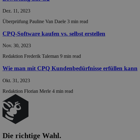
55 Sekunden
used 
.g2.com
disti
Dez. 11, 2023
betw
huma
bots. 
Überprüfung
Pauline Van Daele
3 min read
benefi
the w
in ord
CPQ-Software kaufen vs. selbst erstellen
make 
repor
Nov. 30, 2023
the u
their 
Redaktion
Frederik Taleman
9 min read
__cf_bm
29 Minuten
This c
Cloudflare Inc.
56 Sekunden
used 
.vimeo.com
Wie man mit CPQ Kundenbedürfnisse erfüllen kann
disti
betw
huma
Okt. 31, 2023
bots. 
benefi
the w
Redaktion
Florian Merle
4 min read
in ord
make 
repor
the u
their 
__cf_bm
29 Minuten
This c
Cloudflare Inc.
54 Sekunden
used 
.g2crowd.com
disti
betw
Die
richtige
Wahl.
huma