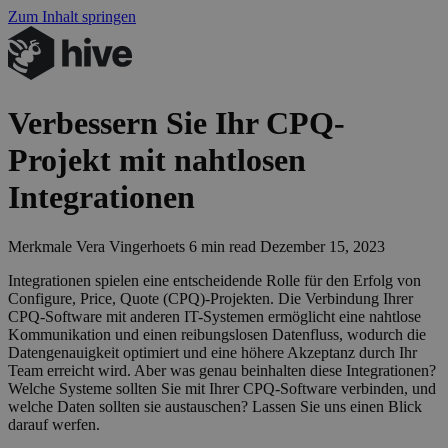
Zum Inhalt springen
Verbessern Sie Ihr CPQ-
Projekt mit nahtlosen
Integrationen
Merkmale
Vera Vingerhoets
6 min read
Dezember 15, 2023
Inte­gra­tio­nen spie­len eine ent­schei­den­de Rol­le für den Erfolg von
Con­fi­gu­re, Pri­ce, Quo­te (
CPQ
)-Projekten. Die Ver­bin­dung Ihrer
CPQ-Soft­ware mit ande­ren IT-Sys­te­men ermög­licht eine naht­lo­se
Kom­mu­ni­ka­ti­on und einen rei­bungs­lo­sen Daten­fluss, wodurch die
Daten­ge­nau­ig­keit opti­miert und eine höhe­re Akzep­tanz durch Ihr
Team erreicht wird. Aber was genau beinhal­ten die­se Inte­gra­tio­nen?
Wel­che Sys­te­me soll­ten Sie mit Ihrer CPQ-Soft­ware ver­bin­den, und
wel­che Daten soll­ten sie aus­tau­schen? Las­sen Sie uns einen Blick
dar­auf werfen.