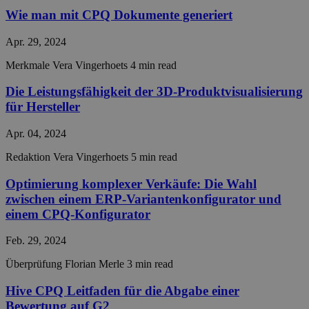
trust
traffic
Wie man mit CPQ Dokumente generiert
__cf_bm
29 Minuten
This c
Cloudflare Inc.
Apr. 29, 2024
55 Sekunden
used 
.hs-scripts.com
disti
betw
Merkmale
Vera Vingerhoets
4 min read
huma
bots. 
Die Leistungsfähigkeit der 3D-Produktvisualisierung
benefi
the w
für Hersteller
in ord
make 
repor
Apr. 04, 2024
the u
their 
Redaktion
Vera Vingerhoets
5 min read
__cf_bm
30 Minuten
This c
Cloudflare Inc.
used 
.readme.io
Optimierung komplexer Verkäufe: Die Wahl
disti
betw
zwischen einem ERP-Variantenkonfigurator und
huma
einem CPQ-Konfigurator
bots. 
benefi
the w
Feb. 29, 2024
in ord
make 
Überprüfung
Florian Merle
3 min read
repor
the u
their 
Hive CPQ Leitfaden für die Abgabe einer
__cf_bm
29 Minuten
This c
Bewertung auf G2
Cloudflare Inc.