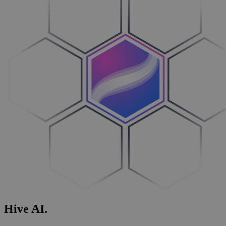
Hive
AI
.