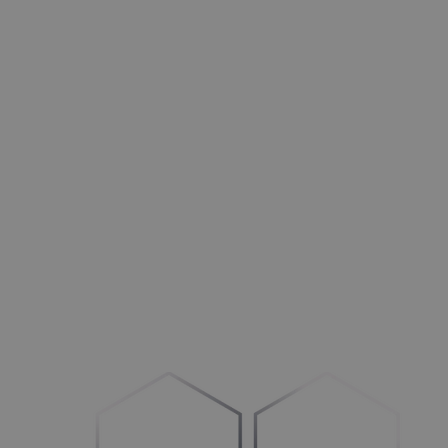
Türen
Opti­mie­ren Sie Ihre Betriebs­ab­läu­fe und Ihren Vertrieb
HLK+R
Stär­ken im
B
2
B-
und B
2
C-Bereich
Außenbereich
Mehr Auf­trä­ge generieren
Maschinen
Umstel­lung auf
„
Con­fi­gu­re-to-Order“
Fahrzeuge
Schaf­fen Sie Klar­heit im Prozess