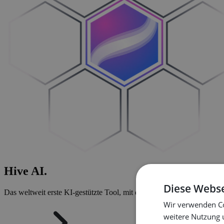
Hive
AI
.
Diese Webse
Das weltweit erste KI-gestützte Tool, mit dem Sie Konfiguratoren inne
Wir verwenden Co
weitere Nutzung 