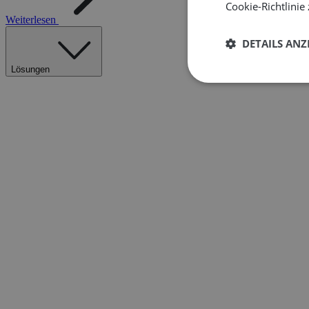
Cookie-Richtlinie 
Weiterlesen
DETAILS ANZ
Lösungen
Unbedingt
erforderlich
Unbed
Unbedingt erforderli
Kontoverwaltung. Oh
Name
__cf_bm