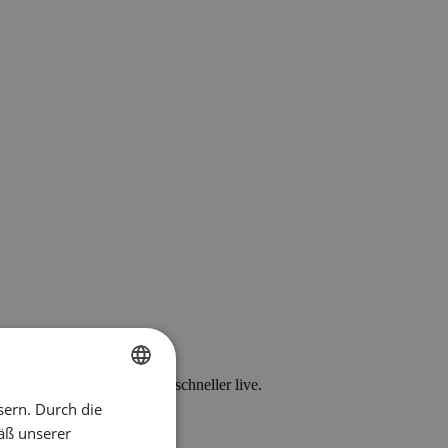
n Sie Fehler und gehen Sie schneller live.
sern. Durch die
ENGLISH
äß unserer
DUTCH