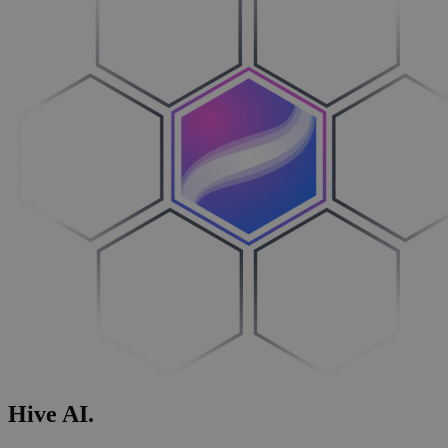
Hive
AI
.