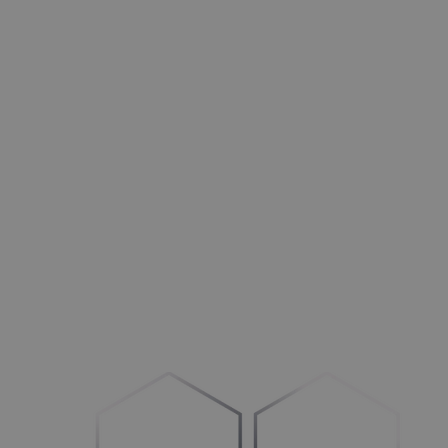
Türen
Opti­mie­ren Sie Ihre Betriebs­ab­läu­fe und Ihren Vertrieb
HLK+R
Stär­ken im
B
2
B-
und B
2
C-Bereich
Außenbereich
Mehr Auf­trä­ge generieren
Maschinen
Umstel­lung auf
„
Con­fi­gu­re-to-Order“
Fahrzeuge
Schaf­fen Sie Klar­heit im Prozess