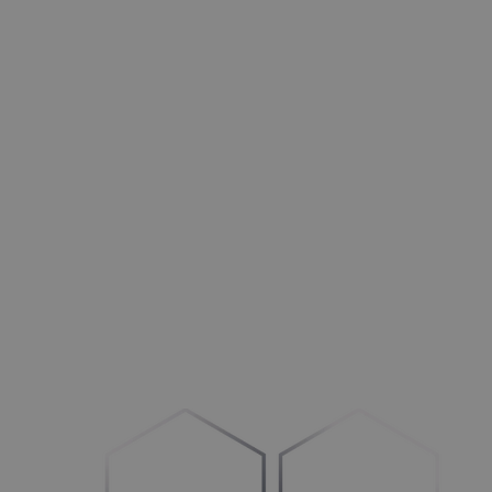
Türen
Opti­mie­ren Sie Ihre Betriebs­ab­läu­fe und Ihren Vertrieb
HLK+R
Stär­ken im
B
2
B-
und B
2
C-Bereich
Außenbereich
Mehr Auf­trä­ge generieren
Maschinen
Umstel­lung auf
„
Con­fi­gu­re-to-Order“
Fahrzeuge
Schaf­fen Sie Klar­heit im Prozess