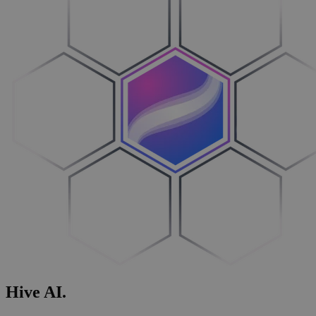
Hive
AI
.