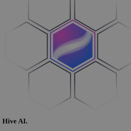
Hive
AI
.