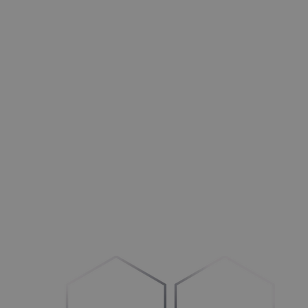
Türen
Opti­mie­ren Sie Ihre Betriebs­ab­läu­fe und Ihren Vertrieb
HLK+R
Stär­ken im
B
2
B-
und B
2
C-Bereich
Außenbereich
Mehr Auf­trä­ge generieren
Maschinen
Umstel­lung auf
„
Con­fi­gu­re-to-Order“
Fahrzeuge
Schaf­fen Sie Klar­heit im Prozess