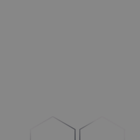
Türen
Opti­mie­ren Sie Ihre Betriebs­ab­läu­fe und Ihren Vertrieb
HLK+R
Stär­ken im
B
2
B-
und B
2
C-Bereich
Außenbereich
Mehr Auf­trä­ge generieren
Maschinen
Umstel­lung auf
„
Con­fi­gu­re-to-Order“
Fahrzeuge
Schaf­fen Sie Klar­heit im Prozess