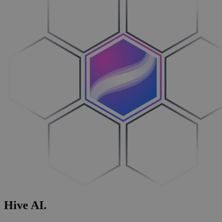
Hive
AI
.