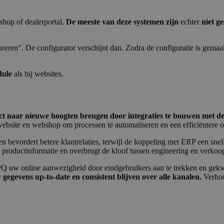
shop of dealerportal.
De meeste van deze systemen zijn
echter
niet g
eren". De configurator verschijnt dan. Zodra de configuratie is gemaa
trikt noodzakelijk
Prestatie
Targeting
Functioneel
Niet-geclassificee
dule
als bij websites.
 cookies maken de kernfunctionaliteiten van de website mogelijk, zoals gebruikersaanm
bsite kan niet goed worden gebruikt zonder de strikt noodzakelijke cookies.
Aanbieder /
ect naar nieuwe hoogten brengen door integraties te bouwen met de
Vervaldatum
Omschrijving
Domein
bsite en webshop om processen te automatiseren en een efficiëntere o
29 minuten
This cookie is used to distinguish between
Cloudflare Inc.
evordert betere klantrelaties, terwijl de koppeling met ERP een snelle
56 seconden
This is beneficial for the website, in order t
.hs-analytics.net
 productinformatie en overbrugt de kloof tussen engineering en verkoo
on the use of their website.
29 minuten
This cookie is used to distinguish between
Cloudflare Inc.
Q uw online aanwezigheid door eindgebruikers aan te trekken en gekwa
56 seconden
This is beneficial for the website, in order t
.hubspot.com
gegevens up-to-date en consistent blijven over alle kanalen.
Verhoo
on the use of their website.
29 minuten
This cookie is used to distinguish between
Cloudflare Inc.
57 seconden
This is beneficial for the website, in order t
.hsforms.com
on the use of their website.
Google Privacy Policy
nt
4 weken 2
This cookie is used by Cookie-Script.com se
CookieScript