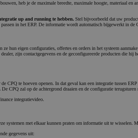
 bouwen, heb je de maximale breedte, maximale hoogte, materiaal en a
integratie up and running te hebben.
Stel bijvoorbeeld dat uw produc
e passen in het ERP. De informatie wordt automatisch bijgewerkt in de
n ze hun eigen configuraties, offertes en orders in het systeem aanmak
ealer, zijn contactgegevens en de geconfigureerde producten die hij h
r de CPQ te hoeven openen. In dat geval kan een integratie tussen E
.
De CPQ zal op de achtergrond draaien en de configuratie terugsturen
nance integratievideo.
eze systemen met elkaar kunnen praten om informatie uit te wisselen. 
nde gegevens uit: