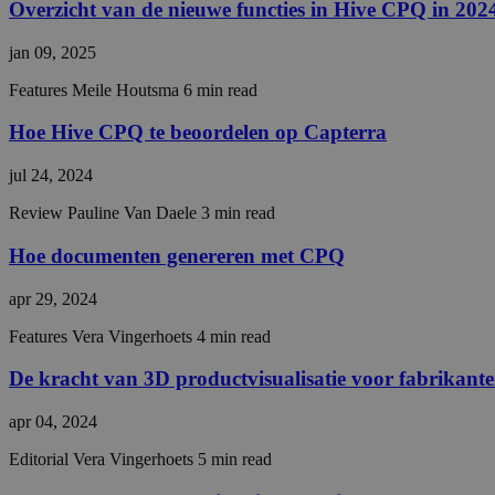
Overzicht van de nieuwe functies in Hive CPQ in 202
jan 09, 2025
__cf_bm
Features
Meile Houtsma
6 min read
__cf_bm
Hoe Hive CPQ te beoordelen op Capterra
jul 24, 2024
__cf_bm
Review
Pauline Van Daele
3 min read
__cf_bm
Hoe documenten genereren met CPQ
apr 29, 2024
li_gc
Features
Vera Vingerhoets
4 min read
De kracht van 3D productvisualisatie voor fabrikant
Opslagverklaring
Naam
apr 04, 2024
_uetsid_exp
Editorial
Vera Vingerhoets
5 min read
g2tracking