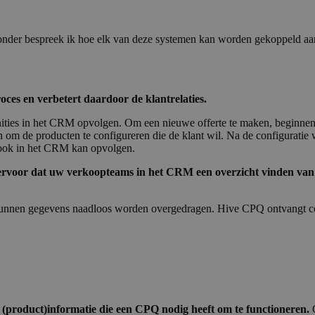
eronder bespreek ik hoe elk van deze systemen kan worden gekoppeld a
oces en verbetert daardoor de klantrelaties.
nities in het CRM opvolgen. Om een nieuwe offerte te maken, beginne
 om de producten te configureren die de klant wil. Na de configuratie
l ook in het CRM kan opvolgen.
ervoor dat uw verkoopteams in het CRM een overzicht vinden van a
nen gegevens naadloos worden overgedragen. Hive CPQ ontvangt conta
 (product)informatie die een CPQ nodig heeft om te functioneren.