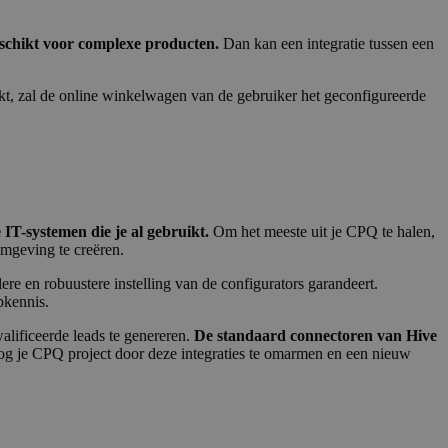
geclassificeerd
eschikt voor complexe producten.
Dan kan een integratie tussen een
kt, zal de online winkelwagen van de gebruiker het geconfigureerde
rd
elding en
 IT-systemen die je al gebruikt.
Om het meeste uit je CPQ te halen,
mgeving te creëren.
 humans and bots.
re en robuustere instelling van de configurators garandeert.
o make valid reports
pkennis.
 humans and bots.
lificeerde leads te genereren.
De standaard connectoren van Hive
o make valid reports
g je CPQ project door deze integraties te omarmen en een nieuw
 humans and bots.
o make valid reports
rvice to remember