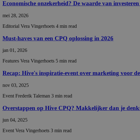
Economische onzekerheid? De waarde van investeren i
mei 28, 2026
__cf_bm
Editorial
Vera Vingerhoets
4 min read
__cf_bm
Must-haves van een CPQ oplossing in 2026
jan 01, 2026
CraftSessionId
Features
Vera Vingerhoets
5 min read
CRAFT_CSRF_TOKE
Recap: Hive's inspiratie-event over marketing voor d
__cf_bm
nov 03, 2025
Event
Frederik Taleman
3 min read
__cf_bm
Overstappen op Hive CPQ? Makkelijker dan je denk
jun 04, 2025
__cf_bm
Event
Vera Vingerhoets
3 min read
__cf_bm