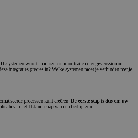
e IT-sys­te­men wordt naad­lo­ze com­mu­ni­ca­tie en gege­vens­stroom
ze inte­gra­ties pre­cies in? Wel­ke sys­te­men moet je ver­bin­den met je
omatiseerde processen kunt creëren.
De eerste stap is dus om uw
aties in het IT-landschap van een bedrijf zijn: