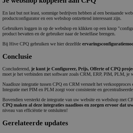
Je webshop koppelen aan CPQ
noodzakelijk
En last but not least, sommige bedrijven hebben al een bestaande web
productconfigurator en een webshop ontzettend interessant zijn.
Gebruikers loggen in op de webshop en klikken op een knop "configur
product bevatten en de gebruiker naar de bestelfase brengen.
S
Bij Hive CPQ gebruiken we hier dezelfde
ervaringsconfiguratiemo
Strikt noodzakelijke
Conclusie
accountbeheer. De we
Concluderend,
je kunt je Configureer, Prijs, Offerte of CPQ proj
Naam
moet je het verbinden met software zoals CRM, ERP, PIM, PLM, je we
__cf_bm
Naadloze integratie tussen CPQ en CRM versnelt het verkoopproces en b
Integratie met PIM en PLM zorgt voor consistente en gecentraliseerde
__cf_bm
Bovendien versterkt de integratie van uw website en webshop met CP
CPQ maken al deze integraties naadloos en zorgen ervoor dat uw 
niveau van efficiëntie te ontsluiten!
__cf_bm
Gerelateerde updates
CookieScriptConse