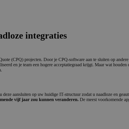
dloze integraties
 Quo­te (
CPQ
) pro­jec­ten. Door je CPQ-soft­wa­re aan te slui­ten op ande­r
­seerd en je team een hoge­re accep­ta­tie­graad krijgt. Maar wat hou­den de
n.
u deze aansluiten op uw huidige IT-structuur zodat u naadloze en geaut
komende vijf jaar zou kunnen veranderen.
De meest voorkomende applic