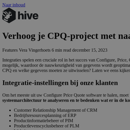
Naar inhoud
Verhoog je CPQ-project met naa
Features
Vera Vingerhoets
6 min read
december 15, 2023
Inte­gra­ties spe­len een cru­ci­a­le rol in het suc­ces van Con­fi­gu­re, Pri­ce,
moge­lijk, waar­door de nauw­keu­rig­heid van gege­vens wordt geop­ti­ma­li
CPQ
en wel­ke gege­vens moe­ten ze uit­wis­se­len? Laten we eens kijke
Integratie-instellingen bij onze klanten
Om het meeste uit uw Configure Price Quote software te halen, moet 
systeemarchitectuur te analyseren en te bedenken wat er in de 
Customer Relationship Management of CRM
Bedrijfsresourcesplanning of ERP
Productinformatiebeheer of PIM
Productlevenscyclusbeheer of PLM