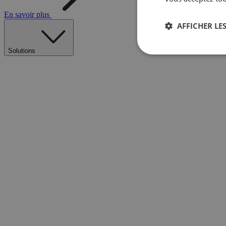
En savoir plus
AFFICHER LES
Solutions
Strictement
nécessaires
Str
Les cookies stricteme
la gestion des compte
Nom
__cf_bm