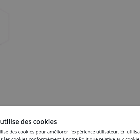
utilise des cookies
plus vite, sans erreurs, et les déployer en un temps record.
lise des cookies pour améliorer l'expérience utilisateur. En utilis
s les cookies conformément à notre Politique relative aux cookie