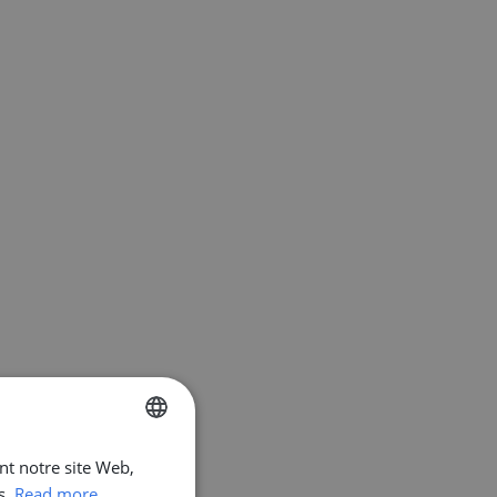
ant notre site Web,
ENGLISH
s.
Read more