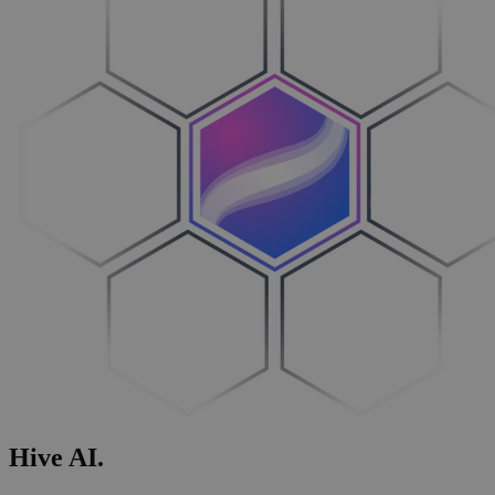
Hive
AI
.