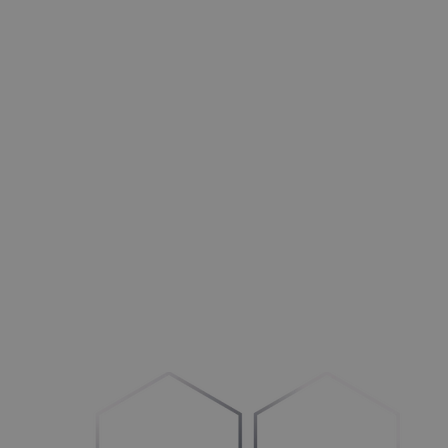
Türen
Opti­mie­ren Sie Ihre Betriebs­ab­läu­fe und Ihren Vertrieb
HLK+R
Stär­ken im
B
2
B-
und B
2
C-Bereich
Außenbereich
Mehr Auf­trä­ge generieren
Maschinen
Umstel­lung auf
„
Con­fi­gu­re-to-Order“
Fahrzeuge
Schaf­fen Sie Klar­heit im Prozess