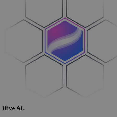
Hive
AI
.