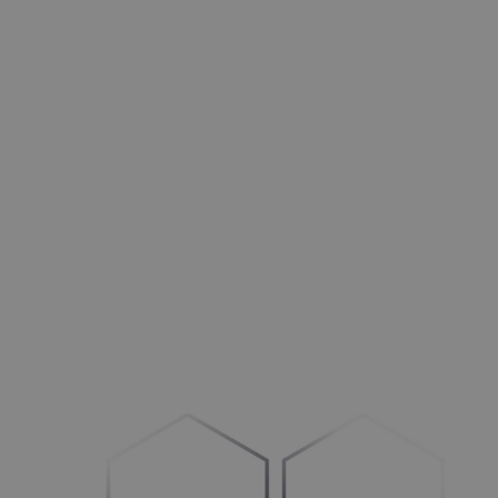
Türen
Opti­mie­ren Sie Ihre Betriebs­ab­läu­fe und Ihren Vertrieb
HLK+R
Stär­ken im
B
2
B-
und B
2
C-Bereich
Außenbereich
Mehr Auf­trä­ge generieren
Maschinen
Umstel­lung auf
„
Con­fi­gu­re-to-Order“
Fahrzeuge
Schaf­fen Sie Klar­heit im Prozess