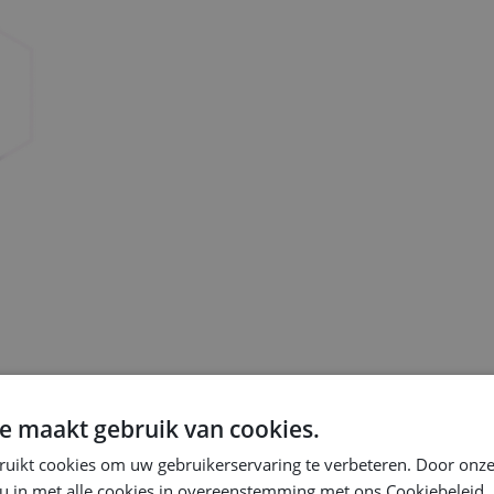
e maakt gebruik van cookies.
en CPQ-platform. Bespaar tijd, verminder fouten en ga sneller live.
ruikt cookies om uw gebruikerservaring te verbeteren. Door onze
 u in met alle cookies in overeenstemming met ons Cookiebeleid.