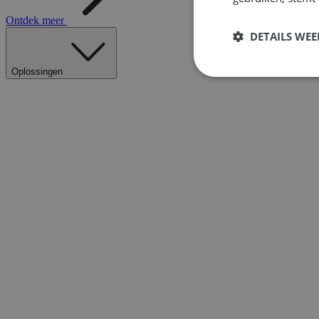
Ontdek meer
DETAILS WE
Oplossingen
Strikt
noodzakelijk
S
Strikt noodzakelijke
accountbeheer. De we
Naam
__cf_bm