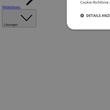
Cookie-Richtlinie 
Weiterlesen
DETAILS ANZ
Lösungen
Unbedingt
erforderlich
Unbed
Unbedingt erforderli
Kontoverwaltung. Oh
Name
__cf_bm