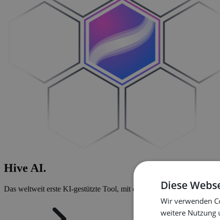
Hive
AI
.
Diese Webse
Das weltweit erste KI-gestützte Tool, mit dem Sie Konfiguratoren inne
Wir verwenden Co
weitere Nutzung 