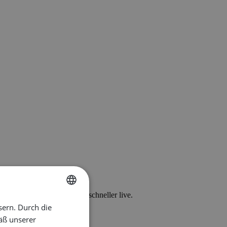
n Sie Fehler und gehen Sie schneller live.
sern. Durch die
ENGLISH
äß unserer
DUTCH