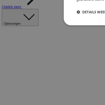
Ontdek meer
DETAILS WE
Oplossingen
Strikt
noodzakelijk
S
Strikt noodzakelijke
accountbeheer. De we
Naam
__cf_bm