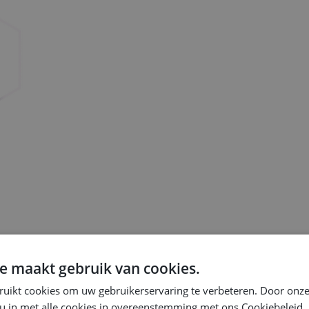
e maakt gebruik van cookies.
en CPQ-platform. Bespaar tijd, verminder fouten en ga sneller live.
ruikt cookies om uw gebruikerservaring te verbeteren. Door onze
 u in met alle cookies in overeenstemming met ons Cookiebeleid.