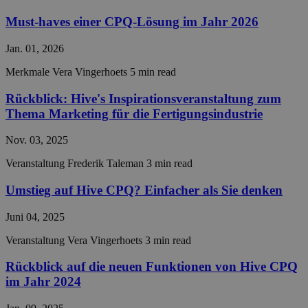
Must-haves einer CPQ-Lösung im Jahr 2026
Unbedingt erforderlich
Performance
Targeting
Funktionalität
Unklassifizierte
Jan. 01, 2026
Merkmale
Vera Vingerhoets
5 min read
Unbedingt erforderliche Cookies ermöglichen
wesentliche Kernfunktionen der Website wie die
Benutzeranmeldung und die Kontoverwaltung.
Rückblick: Hive's Inspirationsveranstaltung zum
Ohne die unbedingt erforderlichen Cookies kann die
Thema Marketing für die Fertigungsindustrie
Website nicht ordnungsgemäß verwendet werden.
Anbieter /
Nov. 03, 2025
Name
Ablaufdatum
Besch
Domäne
Veranstaltung
Frederik Taleman
3 min read
__cf_bm
29 Minuten
This c
Cloudflare Inc.
56 Sekunden
used 
.hs-analytics.net
disti
Umstieg auf Hive CPQ? Einfacher als Sie denken
betw
huma
bots. 
Juni 04, 2025
benefi
the w
Veranstaltung
Vera Vingerhoets
3 min read
in ord
make 
repor
Rückblick auf die neuen Funktionen von Hive CPQ
the u
im Jahr 2024
their 
__cf_bm
29 Minuten
This c
Cloudflare Inc.