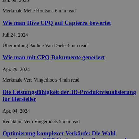
Jan. 09, 2025
56 Sekunden
used 
.hubspot.com
disti
betw
Merkmale
Meile Houtsma
6 min read
huma
bots. 
Wie man Hive CPQ auf Capterra bewertet
benefi
the w
Google-
in ord
Datenschutzerklärung
Juli 24, 2024
make 
repor
Überprüfung
Pauline Van Daele
3 min read
the u
their 
Wie man mit CPQ Dokumente generiert
__cf_bm
29 Minuten
This c
Cloudflare Inc.
57 Sekunden
used 
.hsforms.com
disti
Apr. 29, 2024
betw
huma
Merkmale
Vera Vingerhoets
4 min read
bots. 
benefi
the w
Die Leistungsfähigkeit der 3D-Produktvisualisierung
in ord
make 
für Hersteller
repor
the u
Apr. 04, 2024
their 
CookieScriptConsent
4 Wochen 2
This c
CookieScript
Redaktion
Vera Vingerhoets
5 min read
Tage
used 
hivecpq.com
Cooki
Optimierung komplexer Verkäufe: Die Wahl
Scrip
servic