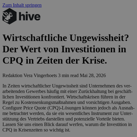
Zum Inhalt springen
Wirtschaftliche Ungewissheit?
Der Wert von Investitionen in
CPQ
in Zeiten der Krise.
Redaktion
Vera Vingerhoets
3 min read
Mai 28, 2026
In Zei­ten wirt­schaft­li­cher Unge­wiss­heit sind Unter­neh­men des ver­
ar­bei­ten­den Gewer­bes häu­fig mit einer Zurück­hal­tung bei geschäft­
li­chen Inves­ti­tio­nen kon­fron­tiert. Wirt­schafts­kri­sen füh­ren in der
Regel zu Kos­ten­sen­kungs­maß­nah­men und vor­sich­ti­gen Aus­ga­ben.
Con­fi­gu­re Pri­ce Quo­te (
CPQ
)-Lösungen kön­nen jedoch als Aus­nah­
me betrach­tet wer­den, da sie ein wesent­li­ches Instru­ment zur Unter­
stüt­zung des Ver­triebs dar­stel­len und poten­zi­el­le Vor­tei­le bie­ten.
Las­sen Sie uns einen Blick dar­auf wer­fen, war­um die Inves­ti­ti­on in
CPQ
in Kri­sen­zei­ten so wich­tig ist.