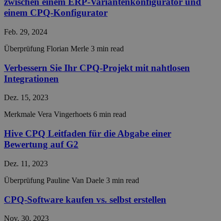
zwischen einem ERP-Variantenkonfigurator und
reme
visito
einem CPQ-Konfigurator
conse
prefe
Feb. 29, 2024
It is 
for C
Scrip
Überprüfung
Florian Merle
3 min read
cooki
banne
work
Verbessern Sie Ihr CPQ-Projekt mit nahtlosen
prope
Integrationen
__cf_bm
29 Minuten
This c
Cloudflare Inc.
55 Sekunden
used 
.hsadspixel.net
Dez. 15, 2023
disti
betw
Merkmale
Vera Vingerhoets
6 min read
huma
bots. 
benefi
Hive CPQ Leitfaden für die Abgabe einer
the w
in ord
Bewertung auf G2
make 
repor
Dez. 11, 2023
the u
their 
Überprüfung
Pauline Van Daele
3 min read
__cf_bm
29 Minuten
This c
Cloudflare Inc.
55 Sekunden
used 
.linkedin.com
CPQ-Software kaufen vs. selbst erstellen
disti
betw
huma
Nov. 30, 2023
bots. 