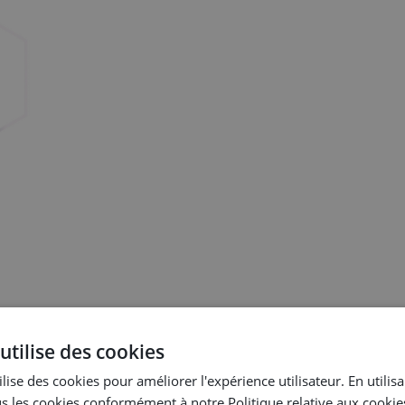
utilise des cookies
plus vite, sans erreurs, et les déployer en un temps record.
lise des cookies pour améliorer l'expérience utilisateur. En utilis
s les cookies conformément à notre Politique relative aux cookie