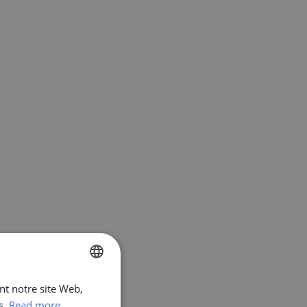
ant notre site Web,
ENGLISH
s.
Read more