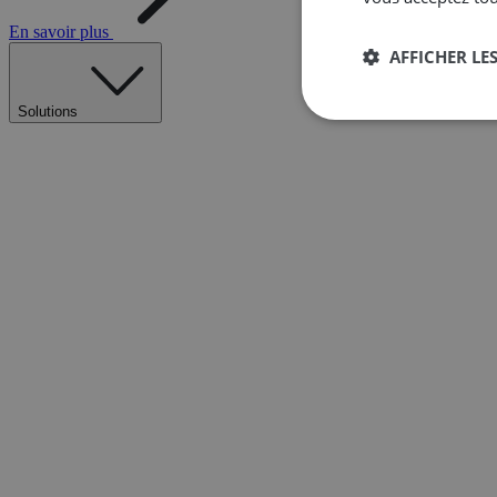
En savoir plus
AFFICHER LES
Solutions
Strictement
nécessaires
Str
Les cookies stricteme
la gestion des compte
Nom
__cf_bm