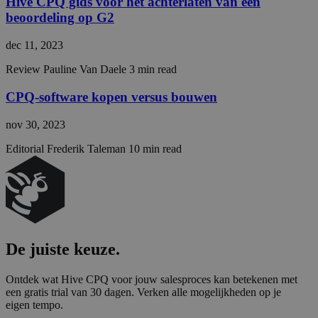
Hive CPQ gids voor het achterlaten van een
prefer
beoordeling op G2
It is
necess
Cooki
dec 11, 2023
Scrip
cooki
banne
Review
Pauline Van Daele
3 min read
work
proper
CPQ-software kopen versus bouwen
__cf_bm
29 minuten
This c
Cloudflare Inc.
55 seconden
used 
.hsadspixel.net
nov 30, 2023
distin
betw
huma
Editorial
Frederik Taleman
10 min read
bots. 
benefi
the we
in ord
make 
repor
the us
their 
De
juiste
keuze.
__cf_bm
29 minuten
This c
Cloudflare Inc.
55 seconden
used 
.linkedin.com
distin
betw
Ont­dek wat Hive
CPQ
voor jouw sales­pro­ces kan bete­ke­nen met
huma
een gra­tis tri­al van
30
dagen. Ver­ken alle moge­lijk­he­den op je
bots. 
eigen tempo.
benefi
the we