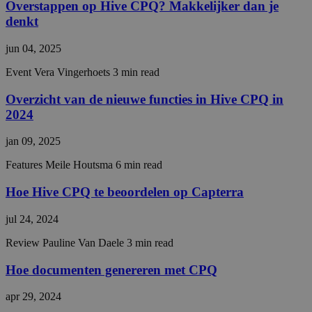
Overstappen op Hive CPQ? Makkelijker dan je
Functioneel
Niet-geclassificeerd
denkt
Strikt noodzakelijke cookies maken de
jun 04, 2025
kernfunctionaliteiten van de website mogelijk, zoals
gebruikersaanmelding en accountbeheer. De
Event
Vera Vingerhoets
3 min read
website kan niet goed worden gebruikt zonder de
strikt noodzakelijke cookies.
Overzicht van de nieuwe functies in Hive CPQ in
Aanbieder /
2024
Naam
Vervaldatum
Omsch
Domein
jan 09, 2025
__cf_bm
29 minuten
This c
Cloudflare Inc.
56 seconden
used 
.hs-analytics.net
distin
Features
Meile Houtsma
6 min read
betw
huma
bots. 
Hoe Hive CPQ te beoordelen op Capterra
benefi
the we
jul 24, 2024
in ord
make 
repor
Review
Pauline Van Daele
3 min read
the us
their 
Hoe documenten genereren met CPQ
__cf_bm
29 minuten
This c
Cloudflare Inc.
56 seconden
used 
.hubspot.com
apr 29, 2024
distin
betw