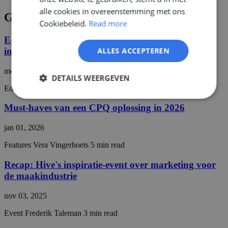
alle cookies in overeenstemming met ons
GERMAN
Gerelateerde updates
Cookiebeleid.
Read more
Economische onzekerheid? De waarde van
investeren in CPQ in tijden van crisis.
ALLES ACCEPTEREN
mei 28, 2026
DETAILS WEERGEVEN
Editorial
Vera Vingerhoets
4 min read
Strikt
Prestatie
Targeting
Must-haves van een CPQ oplossing in 2026
noodzakelijk
jan 01, 2026
Features
Vera Vingerhoets
5 min read
Functioneel
Niet-
geclassificeerd
Recap: Hive's inspiratie-event over marketing voor
de maakindustrie
nov 03, 2025
Event
Frederik Taleman
3 min read
Strikt noodzakelijk
Prestatie
Targeting