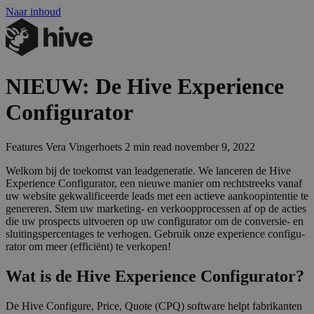
Naar inhoud
NIEUW
: De Hive Experience
Configurator
Features
Vera Vingerhoets
2 min read
november 9, 2022
Wel­kom bij de toe­komst van lead­ge­ne­ra­tie. We lan­ce­ren de Hive
Expe­rien­ce Con­fi­gu­ra­tor, een nieu­we manier om recht­streeks van­af
uw web­si­te gekwa­li­fi­ceer­de leads met een actie­ve aan­koop­in­ten­tie te
gene­re­ren. Stem uw mar­ke­ting- en ver­koop­pro­ces­sen af op de acties
die uw pro­spects uit­voe­ren op uw con­fi­gu­ra­tor om de con­ver­sie- en
slui­tings­per­cen­ta­ges te ver­ho­gen. Gebruik onze expe­rien­ce con­fi­gu­
ra­tor om meer (effi­ci­ënt) te verkopen!
Wat is de Hive Experience Configurator?
De Hive Configure, Price, Quote (CPQ) software helpt fabrikanten