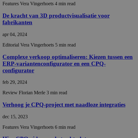
huma
Features
Vera Vingerhoets
4 min read
bots. 
Google Privacy Policy
benefi
De kracht van 3D productvisualisatie voor
the we
in ord
fabrikanten
make 
repor
the us
apr 04, 2024
their 
Editorial
Vera Vingerhoets
5 min read
__cf_bm
29 minuten
This c
Cloudflare Inc.
57 seconden
used 
.hsforms.com
distin
Complexe verkoop optimaliseren: Kiezen tussen een
betw
ERP-variantenconfigurator en een CPQ-
huma
bots. 
configurator
benefi
the we
in ord
feb 29, 2024
make 
repor
Review
Florian Merle
3 min read
the us
their 
Verhoog je CPQ-project met naadloze integraties
CookieScriptConsent
4 weken 2
This c
CookieScript
dagen
used 
hivecpq.com
Cooki
dec 15, 2023
Scrip
servic
Features
Vera Vingerhoets
6 min read
reme
visito
conse