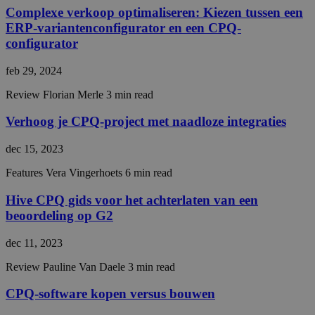
banne
Complexe verkoop optimaliseren: Kiezen tussen een
work
ERP-variantenconfigurator en een CPQ-
proper
configurator
__cf_bm
29 minuten
This c
Cloudflare Inc.
55 seconden
used 
.hsadspixel.net
distin
feb 29, 2024
betw
huma
Review
Florian Merle
3 min read
bots. 
benefi
the we
Verhoog je CPQ-project met naadloze integraties
in ord
make 
repor
dec 15, 2023
the us
their 
Features
Vera Vingerhoets
6 min read
__cf_bm
29 minuten
This c
Cloudflare Inc.
55 seconden
used 
.linkedin.com
Hive CPQ gids voor het achterlaten van een
distin
beoordeling op G2
betw
huma
bots. 
dec 11, 2023
benefi
the we
in ord
Review
Pauline Van Daele
3 min read
make 
repor
CPQ-software kopen versus bouwen
the us
their 