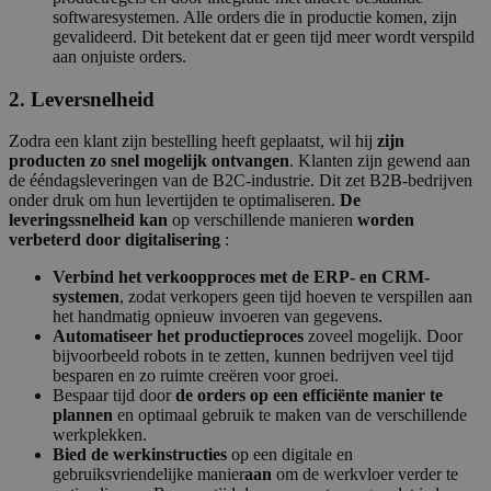
softwaresystemen. Alle orders die in productie komen, zijn
gevalideerd. Dit betekent dat er geen tijd meer wordt verspild
aan onjuiste orders.
2. Leversnelheid
Zodra een klant zijn bestelling heeft geplaatst, wil hij
zijn
producten zo snel mogelijk ontvangen
. Klanten zijn gewend aan
de ééndagsleveringen van de B2C-industrie. Dit zet B2B-bedrijven
onder druk om hun levertijden te optimaliseren.
De
leveringssnelheid kan
op verschillende manieren
worden
verbeterd door digitalisering
:
Verbind het verkoopproces met de ERP- en CRM-
systemen
, zodat verkopers geen tijd hoeven te verspillen aan
het handmatig opnieuw invoeren van gegevens.
Automatiseer het productieproces
zoveel mogelijk. Door
bijvoorbeeld robots in te zetten, kunnen bedrijven veel tijd
besparen en zo ruimte creëren voor groei.
Bespaar tijd door
de orders op een efficiënte manier te
plannen
en optimaal gebruik te maken van de verschillende
werkplekken.
Bied de werkinstructies
op een digitale en
gebruiksvriendelijke manier
aan
om de werkvloer verder te