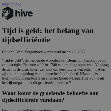
Naar inhoud
Tijd is geld: het belang van
tijdsefficiëntie
Editorial
Vera Vingerhoets
4 min read
maart 28, 2022
“
Tijd is geld”, de beroem­de woor­den van Ben­ja­min Franklin bewij­
zen dat tijds­ef­fi­ci­ën­tie zelfs in
1748
een tren­ding topic was. Van­daag
de dag is de druk hoger dan ooit om geen tijd te ver­spil­len, wat op
zijn beurt het gedrag van klan­ten heeft beïn­vloed. Klan­ten eisen
tegen­woor­dig een bete­re en snel­le­re koop­er­va­ring. Hoe kun je als
bedrijf omgaan met dit groei­en­de probleem?
Waar komt de groeiende behoefte aan
tijdsefficiëntie vandaan?
Het internet heeft iedereen toegang gegeven tot informatie, ook