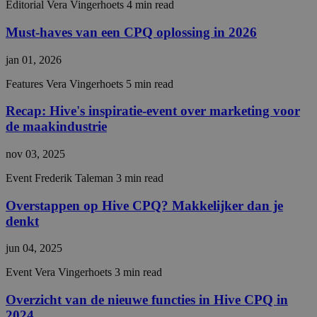
Editorial
Vera Vingerhoets
4 min read
gebruikersaanmelding en accountbeheer. De
website kan niet goed worden gebruikt zonder de
Must-haves van een CPQ oplossing in 2026
strikt noodzakelijke cookies.
Aanbieder /
Naam
Vervaldatum
Omsch
jan 01, 2026
Domein
Features
Vera Vingerhoets
5 min read
__cf_bm
29 minuten
This c
Cloudflare Inc.
56 seconden
used 
.hs-analytics.net
distin
Recap: Hive's inspiratie-event over marketing voor
betw
huma
de maakindustrie
bots. 
benefi
nov 03, 2025
the we
in ord
make 
Event
Frederik Taleman
3 min read
repor
the us
Overstappen op Hive CPQ? Makkelijker dan je
their 
denkt
__cf_bm
29 minuten
This c
Cloudflare Inc.
56 seconden
used 
.hubspot.com
distin
jun 04, 2025
betw
huma
Event
Vera Vingerhoets
3 min read
bots. 
Google Privacy Policy
benefi
the we
Overzicht van de nieuwe functies in Hive CPQ in
in ord
make 
2024