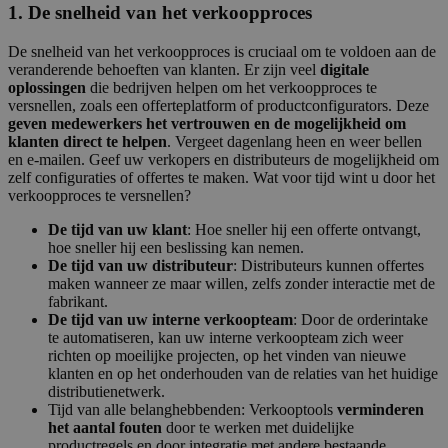
1. De snelheid van het verkoopproces
De snelheid van het verkoopproces is cruciaal om te voldoen aan de
veranderende behoeften van klanten. Er zijn veel
digitale
oplossingen
die bedrijven helpen om het verkoopproces te
versnellen, zoals een offerteplatform of productconfigurators. Deze
geven medewerkers het vertrouwen en de mogelijkheid om
klanten direct te helpen
. Vergeet dagenlang heen en weer bellen
en e-mailen. Geef uw verkopers en distributeurs de mogelijkheid om
zelf configuraties of offertes te maken. Wat voor tijd wint u door het
verkoopproces te versnellen?
De tijd van uw klant
: Hoe sneller hij een offerte ontvangt,
hoe sneller hij een beslissing kan nemen.
De tijd van uw distributeur
: Distributeurs kunnen offertes
maken wanneer ze maar willen, zelfs zonder interactie met de
fabrikant.
De tijd van uw interne verkoopteam
: Door de orderintake
te automatiseren, kan uw interne verkoopteam zich weer
richten op moeilijke projecten, op het vinden van nieuwe
klanten en op het onderhouden van de relaties van het huidige
distributienetwerk.
Tijd van alle belanghebbenden: Verkooptools
verminderen
het aantal fouten
door te werken met duidelijke
productregels en door integratie met andere bestaande