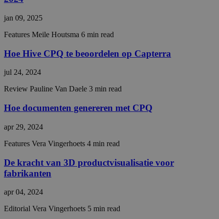
repor
the us
jan 09, 2025
their 
__cf_bm
29 minuten
This c
Cloudflare Inc.
Features
Meile Houtsma
6 min read
57 seconden
used 
.hsforms.com
distin
Hoe Hive CPQ te beoordelen op Capterra
betw
huma
bots. 
jul 24, 2024
benefi
the we
in ord
Review
Pauline Van Daele
3 min read
make 
repor
Hoe documenten genereren met CPQ
the us
their 
apr 29, 2024
CookieScriptConsent
4 weken 2
This c
CookieScript
dagen
used 
hivecpq.com
Cooki
Features
Vera Vingerhoets
4 min read
Scrip
servic
De kracht van 3D productvisualisatie voor
reme
visito
fabrikanten
conse
prefer
It is
apr 04, 2024
necess
Cooki
Editorial
Vera Vingerhoets
5 min read
Scrip
cooki