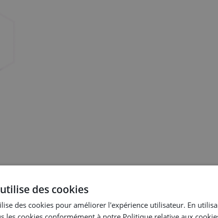
utilise des cookies
plus vite, sans erreurs, et les déployer en un temps record.
lise des cookies pour améliorer l'expérience utilisateur. En utilis
s les cookies conformément à notre Politique relative aux cookie