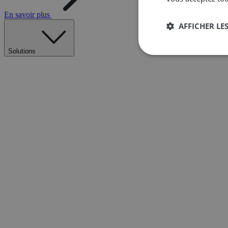
En savoir plus
AFFICHER LES
Solutions
Strictement
nécessaires
Str
Les cookies stricteme
la gestion des compte
Nom
__cf_bm