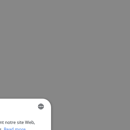
ant notre site Web,
ENGLISH
s.
Read more