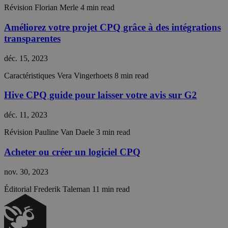
CookieScriptConsent
4
This coo
CookieScript
Révision
Florian Merle
4 min read
semaines
is used 
hivecpq.com
2 jours
Cookie-
Script.c
Améliorez votre projet CPQ grâce à des intégrations
service t
transparentes
rememb
visitor
cookie
déc. 15, 2023
consent
preferen
It is
Caractéristiques
Vera Vingerhoets
8 min read
necessar
Cookie-
Hive CPQ guide pour laisser votre avis sur G2
Script.c
cookie
banner t
déc. 11, 2023
work
properly
Révision
Pauline Van Daele
3 min read
__cf_bm
29
This coo
Cloudflare Inc.
minutes
is used t
.hsadspixel.net
Acheter ou créer un logiciel CPQ
55
distingu
secondes
between
humans 
nov. 30, 2023
bots. Thi
beneficia
the webs
Éditorial
Frederik Taleman
11 min read
in order 
make val
reports 
the use 
their