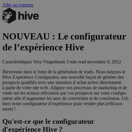
Aller au contenu
NOUVEAU
: Le configurateur
de l’expérience Hive
Caractéristiques
Vera Vingerhoets
3 min read
novembre 9, 2022
Bien­ve­nue dans le futur de la géné­ra­tion de leads. Nous lan­çons le
Hive Expe­rience Confi­gu­ra­tor, une nou­velle façon de géné­rer des
pros­pects qua­li­fiés avec une inten­tion d’a­chat active direc­te­ment
à par­tir de votre site web. Ali­gnez vos pro­ces­sus de mar­ke­ting et de
vente sur les actions effec­tuées par vos pros­pects sur votre confi­gu­
ra­teur afin d’aug­men­ter les taux de conver­sion et de conclu­sion. Uti­
li­sez notre confi­gu­ra­teur d’ex­pé­rience pour vendre plus (effi­ca­ce­
ment) !
Qu'est-ce que le configurateur
d'expérience Hive ?