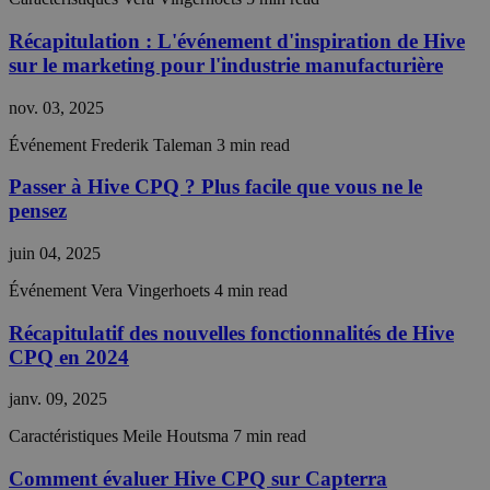
Récapitulation : L'événement d'inspiration de Hive
sur le marketing pour l'industrie manufacturière
Strictement nécessaires
Performance
Ciblage
Fonctionnalité
Non classifiés
nov. 03, 2025
Les cookies strictement nécessaires habilitent des
Événement
Frederik Taleman
3 min read
fonctionnalités de base du site Web telles que la
connexion des utilisateurs et la gestion des comptes.
Passer à Hive CPQ ? Plus facile que vous ne le
Le site Web ne peut pas être utilisé correctement
pensez
sans les cookies strictement nécessaires.
Fournisseur /
Nom
Expiration
Descript
juin 04, 2025
Domaine
Événement
Vera Vingerhoets
4 min read
__cf_bm
29
This coo
Cloudflare Inc.
minutes
is used t
.hs-analytics.net
56
distingu
Récapitulatif des nouvelles fonctionnalités de Hive
secondes
between
CPQ en 2024
humans 
bots. Thi
beneficia
janv. 09, 2025
the webs
in order 
make val
Caractéristiques
Meile Houtsma
7 min read
reports 
the use 
Comment évaluer Hive CPQ sur Capterra
their