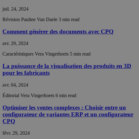
website.
juil. 24, 2024
__cf_bm
29
This coo
Cloudflare Inc.
minutes
is used t
.hubspot.com
56
distingu
Révision
Pauline Van Daele
3 min read
secondes
between
humans 
Comment générer des documents avec CPQ
Politique de confidentialité de
bots. Thi
beneficia
Google
the webs
avr. 29, 2024
in order 
make val
reports 
Caractéristiques
Vera Vingerhoets
5 min read
the use 
their
La puissance de la visualisation des produits en 3D
website.
pour les fabricants
__cf_bm
29
This coo
Cloudflare Inc.
minutes
is used t
.hsforms.com
57
distingu
avr. 04, 2024
secondes
between
humans 
Éditorial
Vera Vingerhoets
6 min read
bots. Thi
beneficia
the webs
Optimiser les ventes complexes : Choisir entre un
in order 
configurateur de variantes ERP et un configurateur
make val
reports 
CPQ
the use 
their
website.
févr. 29, 2024